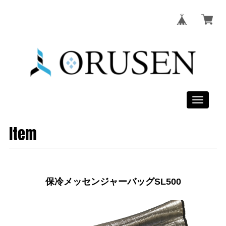
Toggle
navigati
Item
保冷メッセンジャーバッグSL500